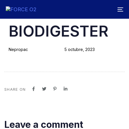
Skip
Skip
links
to
To
primary
na
PUBLISHED
Author
Published
BIODIGESTER
navigation
IN:
on:
Skip
to
Nepropac
5 octubre, 2023
content
SHARE ON
Leave a comment